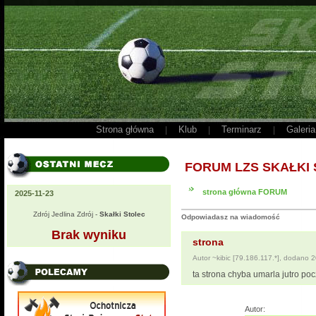
Strona główna
Klub
Terminarz
Galeria
|
|
|
FORUM LZS SKAŁKI
strona główna FORUM
2025-11-23
Zdrój Jedlina Zdrój -
Skałki Stolec
Odpowiadasz na wiadomość
Brak wyniku
strona
Autor ~kibic [79.186.117.*], dodano 
ta strona chyba umarla jutro poc
Autor: