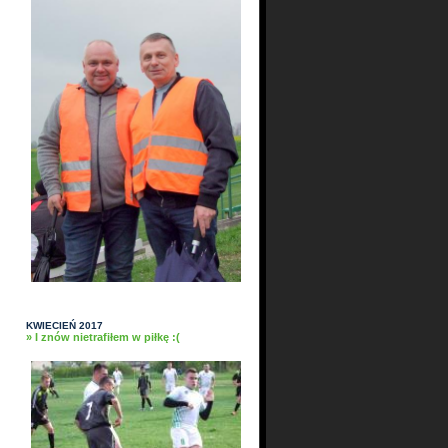
KWIECIEŃ 2017
» I znów nietrafiłem w piłkę :(