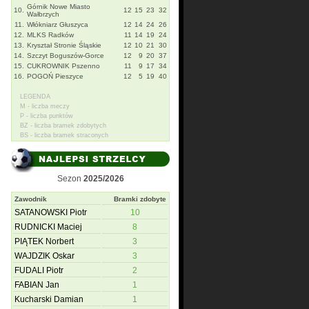
Górnik Nowe Miasto
10.
12
15
23
32
Wałbrzych
11.
Włókniarz Głuszyca
12
14
24
26
12.
MLKS Radków
11
14
19
24
13.
Kryształ Stronie Śląskie
12
10
21
30
14.
Szczyt Boguszów-Gorce
12
9
20
37
15.
CUKROWNIK Pszenno
11
9
17
34
16.
POGOŃ Pieszyce
12
5
19
40
LEGENDA
M - liczba meczy
P - liczba punktów
BZ - liczba bramek zdobytych
BS - liczba bramek straconych
Sezon
2025/2026
Zawodnik
Bramki zdobyte
SATANOWSKI Piotr
10
RUDNICKI Maciej
8
PIĄTEK Norbert
3
WAJDZIK Oskar
3
FUDALI Piotr
2
FABIAN Jan
1
Kucharski Damian
1