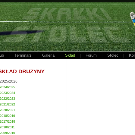
ub
Terminarz
Galeria
Skład
Forum
Stolec
Kon
|
|
|
|
|
|
SKŁAD DRUŻYNY
2025/2026
2024/2025
2023/2024
2022/2023
2021/2022
2020/2021
2018/2019
2017/2018
2010/2011
2009/2010