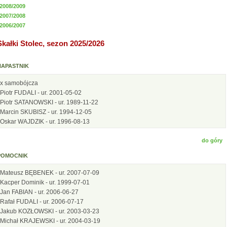
2008/2009
2007/2008
2006/2007
Skałki Stolec, sezon 2025/2026
NAPASTNIK
x samobójcza
Piotr FUDALI - ur. 2001-05-02
Piotr SATANOWSKI - ur. 1989-11-22
Marcin SKUBISZ - ur. 1994-12-05
Oskar WAJDZIK - ur. 1996-08-13
do góry
POMOCNIK
Mateusz BĘBENEK - ur. 2007-07-09
Kacper Dominik - ur. 1999-07-01
Jan FABIAN - ur. 2006-06-27
Rafał FUDALI - ur. 2006-07-17
Jakub KOZŁOWSKI - ur. 2003-03-23
Michał KRAJEWSKI - ur. 2004-03-19