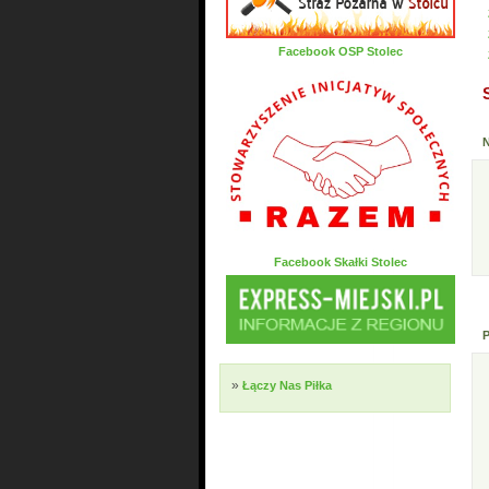
Facebook OSP Stolec
Facebook Skałki Stolec
»
Łączy Nas Piłka