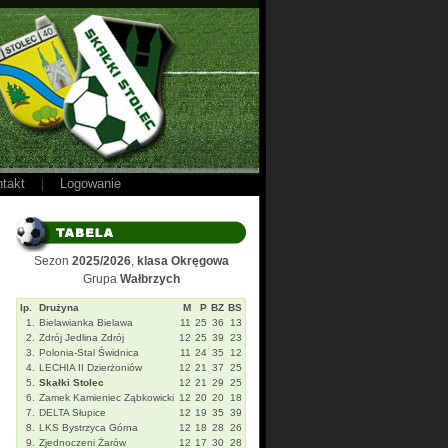
takt
Logowanie
|
Sezon
2025/2026
,
klasa Okręgowa
Grupa
Wałbrzych
lp.
Drużyna
M
P
BZ
BS
1.
Bielawianka Bielawa
11
25
36
13
2.
Zdrój Jedlina Zdrój
12
25
39
23
3.
Polonia-Stal Świdnica
11
24
35
12
4.
LECHIA II Dzierżoniów
12
21
37
25
5.
Skałki Stolec
12
21
29
25
6.
Zamek Kamieniec Ząbkowicki
12
20
20
18
7.
DELTA Słupice
12
19
35
39
8.
LKS Bystrzyca Górna
12
18
28
26
9.
Zjednoczeni Żarów
12
17
30
28