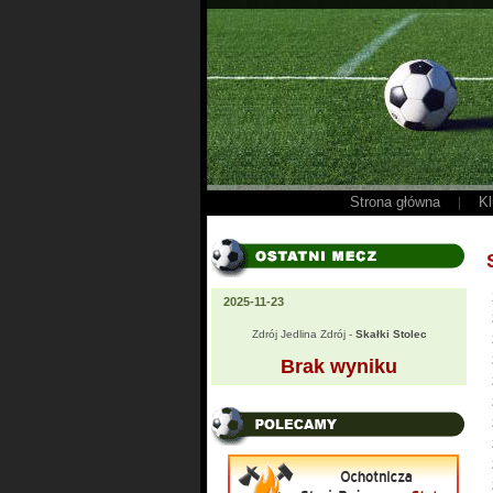
Strona główna
Kl
|
2025-11-23
Zdrój Jedlina Zdrój -
Skałki Stolec
Brak wyniku