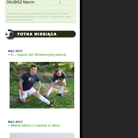
SKUBISZ Marcin
1
Zestawienie wg posiadanych informacji. W razie
wystąpienia nieścisłości prosimy o przesłanie nam
stosownej informacji.
MAJ 2017
» K... napnij się! Dziewczyny patrzą!
MAJ 2017
» Wierni kibice z orężem w dłoni