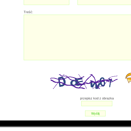
Treść:
przepisz kod z obrazka