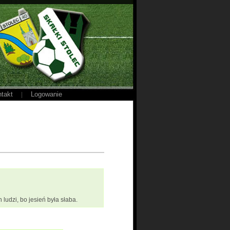
takt
Logowanie
|
ludzi, bo jesień była słaba.