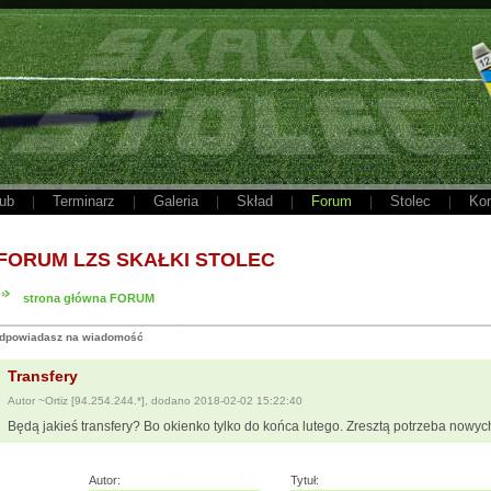
ub
Terminarz
Galeria
Skład
Forum
Stolec
Kon
|
|
|
|
|
|
FORUM LZS SKAŁKI STOLEC
strona główna FORUM
dpowiadasz na wiadomość
Transfery
Autor ~Ortiz [94.254.244.*], dodano 2018-02-02 15:22:40
Będą jakieś transfery? Bo okienko tylko do końca lutego. Zresztą potrzeba nowych 
Autor:
Tytuł: