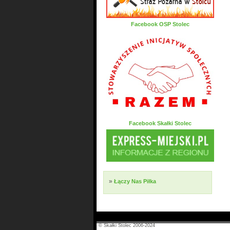
Facebook OSP Stolec
Facebook Skałki Stolec
»
Łączy Nas Piłka
© Skałki Stolec 2006-2024