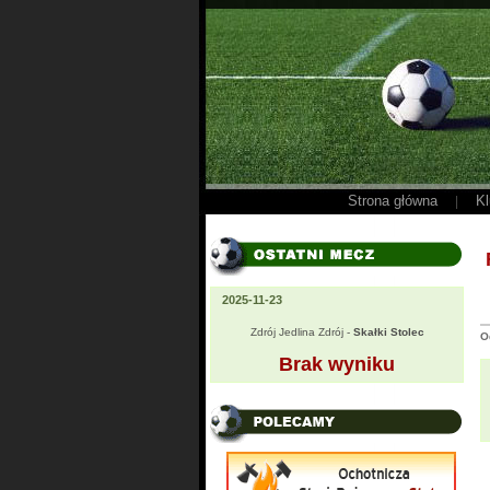
Strona główna
Kl
|
2025-11-23
Zdrój Jedlina Zdrój -
Skałki Stolec
O
Brak wyniku