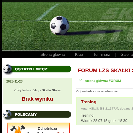
Strona główna
Klub
Terminarz
Galeria
|
|
|
FORUM LZS SKAŁKI
strona główna FORUM
2025-11-23
Zdrój Jedlina Zdrój -
Skałki Stolec
Odpowiadasz na wiadomość
Brak wyniku
Trening
Autor ~Skałki [83.21.177.*], dodano
Trening
Wtorek 28.07.15 godz. 18.30