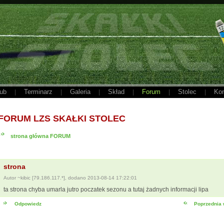
ub
Terminarz
Galeria
Skład
Forum
Stolec
Kon
|
|
|
|
|
|
FORUM LZS SKAŁKI STOLEC
strona główna FORUM
strona
Autor ~kibic [79.186.117.*], dodano 2013-08-14 17:22:01
ta strona chyba umarla jutro poczatek sezonu a tutaj żadnych informacji lipa
Odpowiedz
Poprzednia