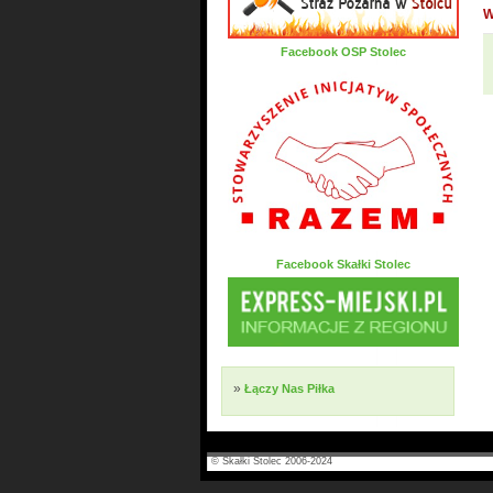
W
Facebook OSP Stolec
Facebook Skałki Stolec
»
Łączy Nas Piłka
© Skałki Stolec 2006-2024