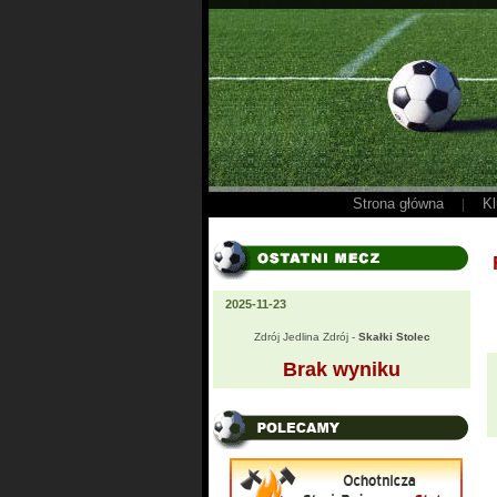
Strona główna
Kl
|
2025-11-23
Zdrój Jedlina Zdrój -
Skałki Stolec
Brak wyniku