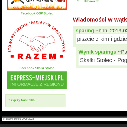
Odpowiedz
Facebook OSP Stolec
Wiadomości w wąt
sparing
~hhh, 2013-02
piszcie z kim i gdzi
Wynik sparingu
~Paw
Skałki Stolec - Po
Facebook Skałki Stolec
»
Łączy Nas Piłka
© Skałki Stolec 2006-2024