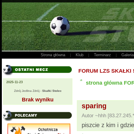
Strona główna
Klub
Terminarz
Galeria
|
|
|
FORUM LZS SKAŁKI
strona główna F
2025-11-23
Zdrój Jedlina Zdrój -
Skałki Stolec
Brak wyniku
sparing
Autor ~hhh [83.27.245.
piszcie z kim i gdzi