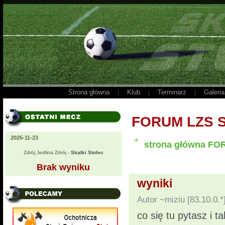
Strona główna
Klub
Terminarz
Galeria
|
|
|
FORUM LZS 
2025-11-23
strona główna F
Zdrój Jedlina Zdrój -
Skałki Stolec
Brak wyniku
wyniki
Autor ~miziu [83.10.0.
co się tu pytasz i t