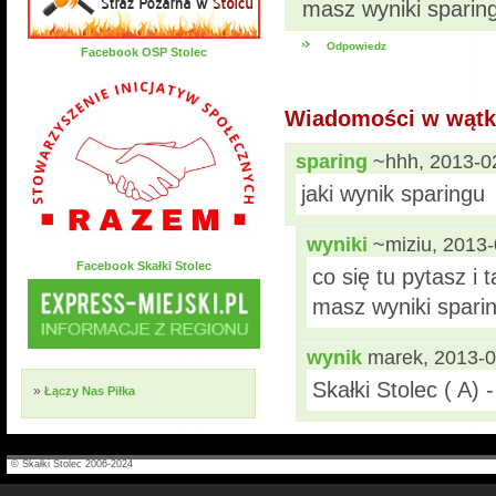
masz wyniki sparin
Odpowiedz
Facebook OSP Stolec
Wiadomości w wąt
sparing
~hhh, 2013-02
jaki wynik sparingu
wyniki
~miziu, 2013-
Facebook Skałki Stolec
co się tu pytasz i 
masz wyniki spari
wynik
marek, 2013-0
Skałki Stolec ( A)
»
Łączy Nas Piłka
© Skałki Stolec 2006-2024