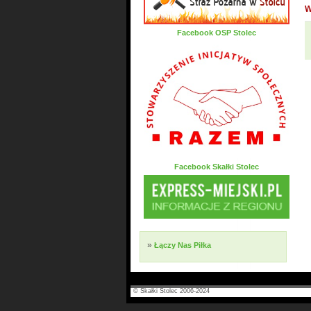
W
Facebook OSP Stolec
Facebook Skałki Stolec
»
Łączy Nas Piłka
© Skałki Stolec 2006-2024