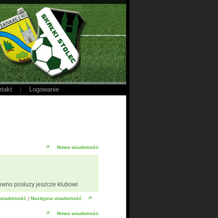
takt
Logowanie
|
Nowa wiadomość
pewno posluzy jeszcze klubowi
 wiadomość
|
Następna wiadomość
Nowa wiadomość