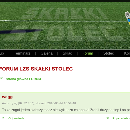
ub
Terminarz
Galeria
Skład
Forum
Stolec
Kon
|
|
|
|
|
|
FORUM LZS SKAŁKI STOLEC
strona główna FORUM
wegg
Autor ~gwg [89.72.45.*], dodano 2016-05-14 10:56:48
To ze zagal jeden slabszy mecz nie wyklucza chlopaka! Zrobil duzy postep i na 
Odpowiedz
Poprzednia