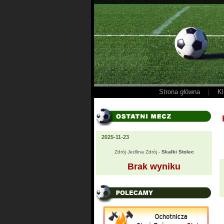
Strona główna
Kl
|
2025-11-23
Zdrój Jedlina Zdrój -
Skałki Stolec
Brak wyniku