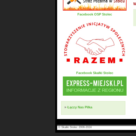
W
Facebook OSP Stolec
Facebook Skałki Stolec
»
Łączy Nas Piłka
© Skałki Stolec 2006-2024