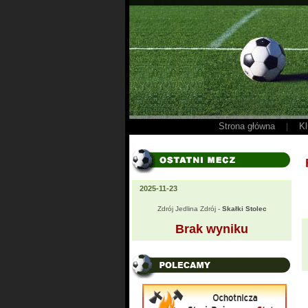
Strona główna
Kl
|
2025-11-23
Zdrój Jedlina Zdrój -
Skałki Stolec
Brak wyniku