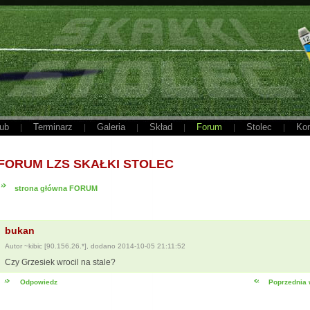
ub
Terminarz
Galeria
Skład
Forum
Stolec
Kon
|
|
|
|
|
|
FORUM LZS SKAŁKI STOLEC
strona główna FORUM
bukan
Autor ~kibic [90.156.26.*], dodano 2014-10-05 21:11:52
Czy Grzesiek wrocil na stale?
Odpowiedz
Poprzednia