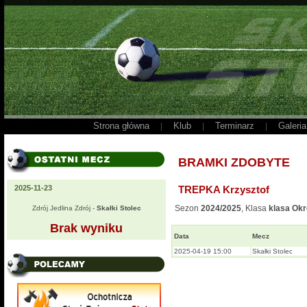
Strona główna
Klub
Terminarz
Galeria
|
|
|
BRAMKI ZDOBYTE
2025-11-23
TREPKA Krzysztof
Sezon
2024/2025
, Klasa
klasa Ok
Zdrój Jedlina Zdrój -
Skałki Stolec
Brak wyniku
Data
Mecz
2025-04-19 15:00
Skałki Stolec